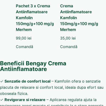
Pachet 3 x Crema
Crema
Antiinflamatoare
Antiinflamatoare
Kamfolin
Kamfolin
150mg/g+100 mg/g
150mg/g+100 mg/g
Merhem
Merhem
99,00
lei
35,00
lei
Comandă
Comandă
Beneficii Bengay Crema
Antiinflamatoare
✓
Senzatie de confort local
– Kamfolin ofera o senzatie
placuta de relaxare si confort local, ideala dupa efort sau
oboseala fizica.
✓
Revigorare si relaxare
– Aplicarea regulata ajuta la
revigorarea zonei masate si contribuie la o stare generala