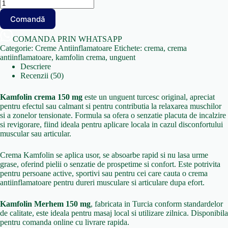
Cantitate
Pachet
Comandă
5
x
Crema
COMANDA PRIN WHATSAPP
Antiinflamatoare
Categorie:
Creme Antiinflamatoare
Etichete:
crema
,
crema
Kamfolin
antiinflamatoare
,
kamfolin crema
,
unguent
150mg/g+100
Descriere
mg/g
Recenzii (50)
Merhem
Kamfolin crema 150 mg
este un unguent turcesc original, apreciat
pentru efectul sau calmant si pentru contributia la relaxarea muschilor
si a zonelor tensionate. Formula sa ofera o senzatie placuta de incalzire
si revigorare, fiind ideala pentru aplicare locala in cazul disconfortului
muscular sau articular.
Crema Kamfolin se aplica usor, se absoarbe rapid si nu lasa urme
grase, oferind pielii o senzatie de prospetime si confort. Este potrivita
pentru persoane active, sportivi sau pentru cei care cauta o crema
antiinflamatoare pentru dureri musculare si articulare dupa efort.
Kamfolin Merhem 150 mg
, fabricata in Turcia conform standardelor
de calitate, este ideala pentru masaj local si utilizare zilnica. Disponibila
pentru comanda online cu livrare rapida.